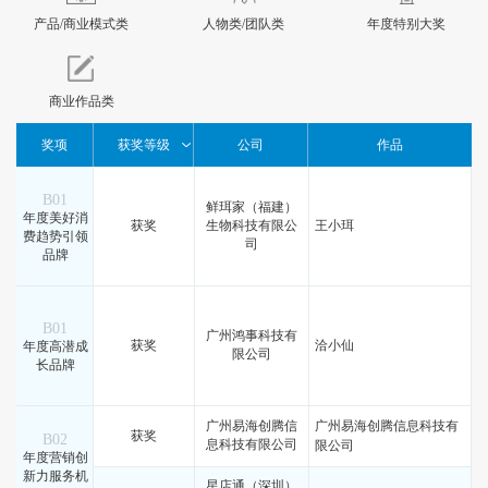
产品/商业模式类
人物类/团队类
年度特别大奖
商业作品类
奖项
获奖等级
公司
作品
B01
鲜珥家（福建）
年度美好消
获奖
生物科技有限公
王小珥
费趋势引领
司
品牌
B01
广州鸿事科技有
获奖
洽小仙
年度高潜成
限公司
长品牌
广州易海创腾信
广州易海创腾信息科技有
获奖
B02
息科技有限公司
限公司
年度营销创
新力服务机
星店通（深圳）