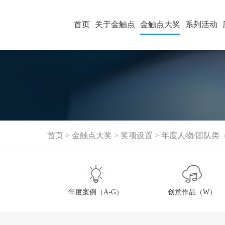
首页
关于金触点
金触点大奖
系列活动
首页
>
金触点大奖
>
奖项设置
>
年度人物/团队类（
年度案例（A-G）
创意作品（W）