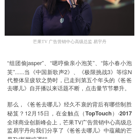
芒果TV 广告营销中心高级总监 易宇丹
“
jasper”
“
”
“
组团偷
、
嗯哼偷亲小泡芙
、
陈小春小泡
”......
2
3
N
芙
当《中国新歌声
》、《极限挑战
》等综
代整体呈疲软之势时，已走到第五个年头的《爸爸
去哪儿》自开播以来话题不断，点击量节节攀升。
那么，《爸爸去哪儿》经久不衰的背后有哪些制胜
12
15
TopTouch
·2017
秘笈？
月
日，在金触点（
）
TV
全球商业创新峰会上，芒果
广告营销中心高级总
监易宇丹向我们分享了《爸爸去哪儿》中蕴藏的芒
TV