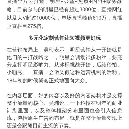
+
+
+
+
直播全方位打造了明星
公益
热点
内容
政务战
3000
略，目前参与的明星已经有超过
位，直播网红
V
10000
610
以及大
超过
位，单场直播峰值
万，直播
275
垂直栏目
档。
多元化定制营销让短视频更好玩
在营销布局上，吴玮表示，明星营销从一开始就是
他们的主打战略之一，明星会调动很多粉丝，要充
分发挥明星影响力。从冰桶挑战开始，后续秒拍、
小咖秀、一直播，会做类似这种运营机制的活动，
18
年初的时候就会正式地面向大众。
在内容层面，好的内容以及好的内容架构才是支撑
整个流量的核心。吴玮说，一下科技在明年的商业
计划里面，以及整体框架分布里面也会引入信息
流，包括原生广告的布局，就是在整个流量变现上
还是会跟随目前主流的节奏。