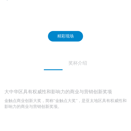
金触点2023商业创新大会
GLOBAL BUSINESS INNOVATION SUMMIT
张俊良
郁杰
锐马传播
鲁南制药集团
精彩现场
总经理
品牌总监、互联网大事业群负
责人 临沂
大奖介绍
奖杯介绍
金触点大奖
虞坚
杨泽
大中华区具有权威性和影响力的商业与营销创新奖项
央视市场研究（CTR）
新乐智享
金触点商业创新大奖，简称“金触点大奖”，是亚太地区具有权威性和
总经理
联合创始人
影响力的商业与营销创新奖项。
查看更多