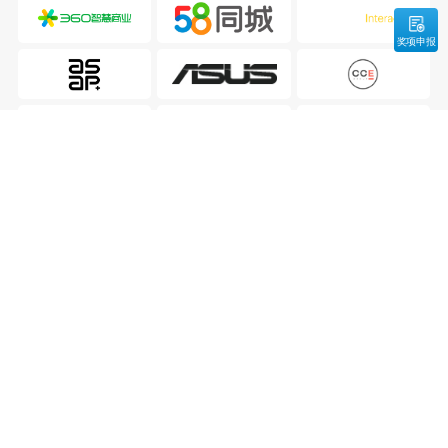
奖项申报
聂子尧
莫炫
倍孜网络技术有限公司
爱玛科技集团股份有限公司
创始人兼CEO
首席品牌官
马欣洁
麻震敏
极植健康有限公司
《哈佛商业评论》中文版
CEO&创始人
新媒体主编