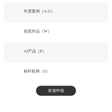
徐继业
熊佳乐
年度案例（A-G）
极越汽车
喵小侠
公关负责人
CMO
创意作品（W）
AI产品（P）
邢明辉
文扬
鲟鱼传媒有限公司
中国电信
壹娱观察总策划人
高级营销总监
标杆机构（S）
奖项申报
王云
王旭东