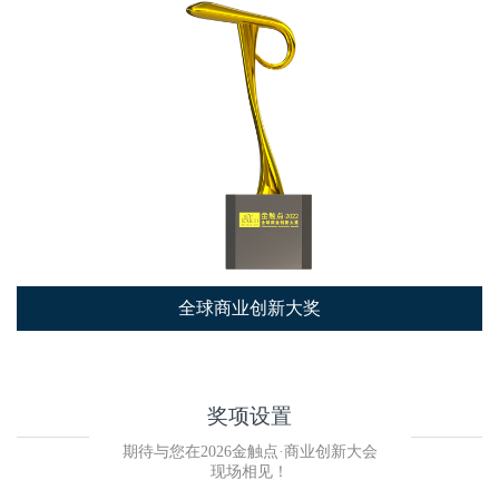
晏涛
闫楚文
丰程咨询
百度营销研究院
创始人/CEO
副院长
薛永飞
徐志斌
全球商业创新大奖
北京飞扬广告有限公司
见实科技
CEO
创始人
奖项设置
期待与您在2026金触点·商业创新大会
现场相见！