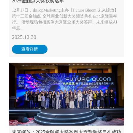
2025金触点大奖获奖名单
12月17日，由TopMarketing主办【Future Bloom 未来绽放】
第十三届金触点·全球商业创新大奖颁奖典礼在北京隆重举
行。 活动现场包括案例大秀暨全场大奖答辩、未来绽放AI
年度...
2025.12.30
查看详情
未来绽放：2025金触点大奖案例大秀暨颁奖典礼成功