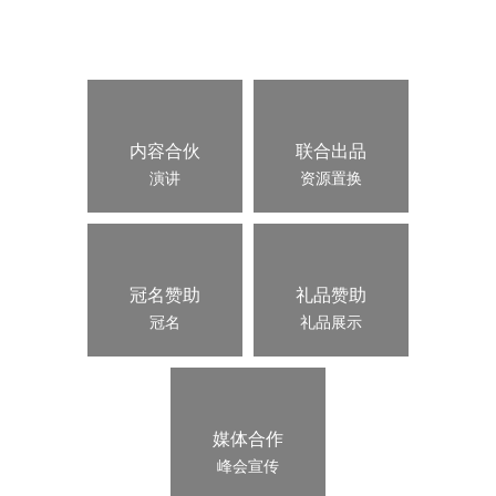
合作方式
秒针系统
山东福瑞达生物股份有限公司
对金触点2026的资源合作有兴趣？请您联系我们
首席研究员、高级产品总监
战略品牌部总监
内容合伙
联合出品
演讲
资源置换
王宇生
王瑞璞
江苏爸爸糖餐饮管理有限公司
三川创视科技有限公司
品牌中心副总监
总经理
冠名赞助
礼品赞助
冠名
礼品展示
媒体合作
王鹏铭
王大伟
峰会宣传
三里屯信息流
极合（北京 ）科技有限公司