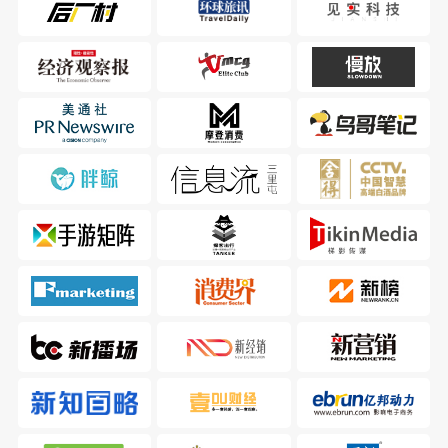
史永刚
石琳
青岛啤酒股份有限公司
应帆科技
创新营销事业总部副总经兼电
副总经理
商总监
任殊凌
任婕
寻空的营销启示录
蓬景数字营销策划有限公司
主理人
CEO