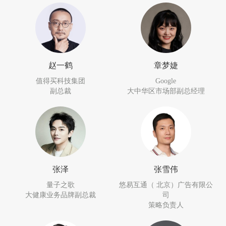
赵一鹤
章梦婕
值得买科技集团
Google
副总裁
大中华区市场部副总经理
张泽
张雪伟
量子之歌
悠易互通（ 北京）广告有限公
大健康业务品牌副总裁
司
策略负责人