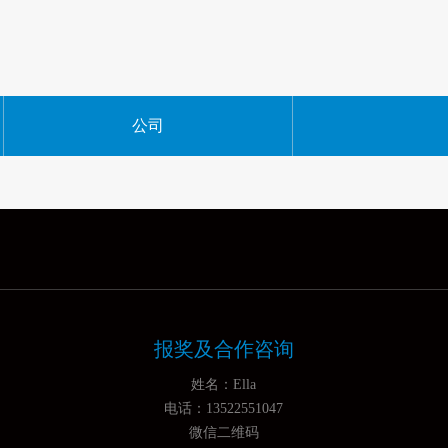
公司
报奖及合作咨询
姓名：Ella
电话：13522551047
微信二维码